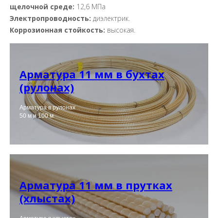
щелочной среде:
12,6 МПа
Электропроводность:
диэлектрик.
Коррозионная стойкость:
высокая.
Арматура 11 мм в бухтах
(рулонах)
Арматура в рулонах
50 м и 100 м
Арматура 11 мм в прутках
(хлыстах)