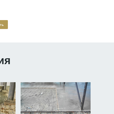
ть
ия