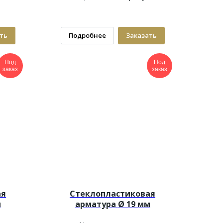
ть
Подробнее
Заказать
Под
Под
заказ
заказ
ая
Стеклопластиковая
м
арматура
Ø 19 мм