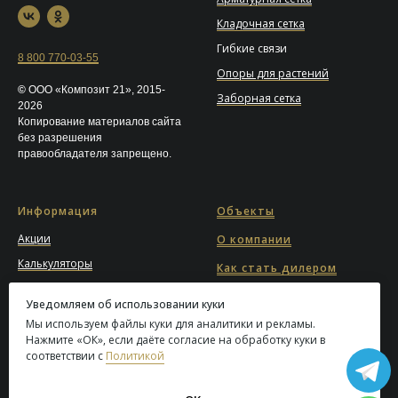
Кладочная сетка
Гибкие связи
8 800 770-03-55
Опоры для растений
©
ООО «Композит 21», 2015-
Заборная сетка
2026
Копирование материалов сайта
без разрешения
правообладателя запрещено.
Информация
Объекты
Акции
О компании
Калькуляторы
Как стать дилером
Блог
Карта сайта
Уведомляем об использовании куки
Вопрос-ответ
Мы используем файлы куки для аналитики и рекламы.
Где купить
Отзывы
Нажмите «ОК», если даёте согласие на обработку куки в
Магазины
соответствии с
Политикой
Сферы применения