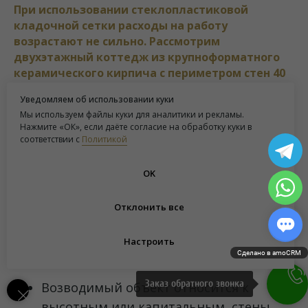
При использовании стеклопластиковой
кладочной сетки расходы на работу
возрастают не сильно. Рассмотрим
двухэтажный коттедж из крупноформатного
керамического кирпича с периметром стен 40
метров и высотой этажа 3 метра. При
Уведомляем об использовании куки
армировании каждого 4-го ряда кладки вам
Мы используем файлы куки для аналитики и рекламы.
понадобится 240 погонных метров сетки
Нажмите «ОК», если даёте согласие на обработку куки в
50х50х2 мм - 50 см. Сетка для такого дома
соответствии с
Политикой
обойдётся в 8750 рублей. Согласитесь, совсем
небольшое увеличение стоимости для
OK
двухэтажного дома.
Отклонить все
Тем не менее кладочная сетка для кирпича,
размеры которой соответствуют расчётной
Настроить
нагрузке, незаменима в ряде случаев:
Сделано в amoCRM
Заказ обратного звонка
Возводимый объект относится к
высотным или капитальным, стены