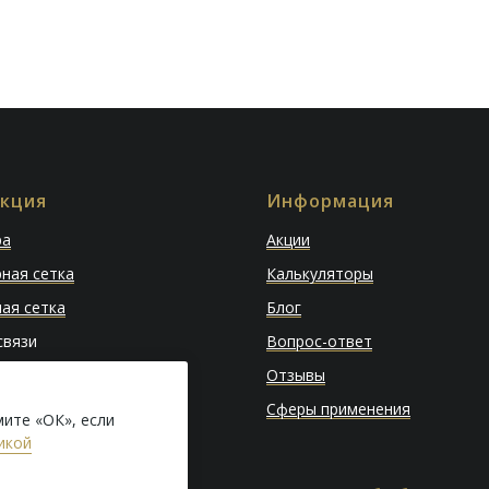
кция
Информация
ра
Акции
ная сетка
Калькуляторы
ая сетка
Блог
связи
Вопрос-ответ
ля растений
Отзывы
я сетка
Сферы применения
ите «ОК», если
икой