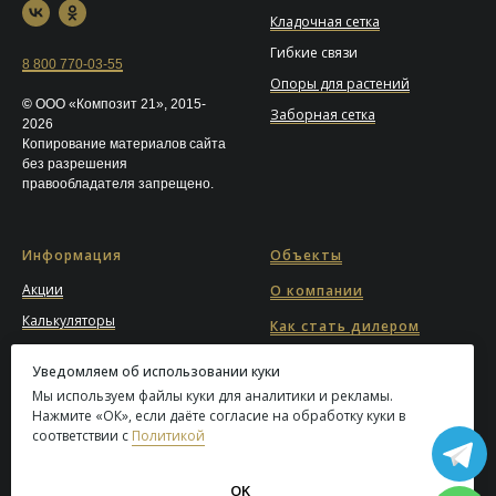
Кладочная сетка
Гибкие связи
8 800 770-03-55
Опоры для растений
©
ООО «Композит 21», 2015-
Заборная сетка
2026
Копирование материалов сайта
без разрешения
правообладателя запрещено.
Информация
Объекты
Акции
О компании
Калькуляторы
Как стать дилером
Блог
Карта сайта
Уведомляем об использовании куки
Вопрос-ответ
Мы используем файлы куки для аналитики и рекламы.
Где купить
Отзывы
Нажмите «ОК», если даёте согласие на обработку куки в
Магазины
соответствии с
Политикой
Сферы применения
OK